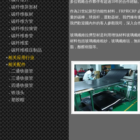
-
多位戰略合作夥伴有超過10年的合作經驗
碳纤维异形材
-
作為21世紀新型功能性材料，FRP和CR
碳纤维板材
-
量的碳棒，球袋杆，運動器材。我們擁有
碳纤维方管
-
我們歡迎國內外的客人參觀我司，深入合
碳纤维拉缠管
-
玻璃纖維拉擠型材是利用增強材料玻璃纖
碳纤维卷管
-
材料包括玻璃纖維粗紗，玻璃纖維毡，無
碳纤维桨
-
脂，酚醛樹脂等。
碳纤维模压制品
-
+
相关应用行业
+
相关配件
二通铁接管
-
三通铁接管
-
四通铁接管
-
铁顶头
-
塑胶帽
-