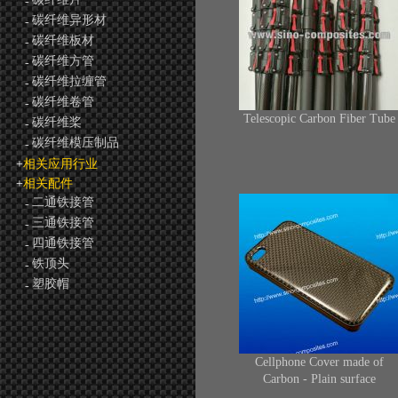
-
碳纤维异形材
-
碳纤维板材
-
碳纤维方管
-
碳纤维拉缠管
-
碳纤维卷管
-
Telescopic Carbon Fiber Tube
碳纤维桨
-
碳纤维模压制品
-
+
相关应用行业
+
相关配件
二通铁接管
-
三通铁接管
-
四通铁接管
-
铁顶头
-
塑胶帽
-
Cellphone Cover made of
Carbon - Plain surface