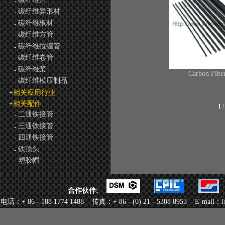
-
碳纤维异形材
-
碳纤维板材
-
碳纤维方管
-
碳纤维拉缠管
-
碳纤维卷管
-
碳纤维桨
-
Carbon Fibe
碳纤维模压制品
-
+
相关应用行业
+
相关配件
1
二通铁接管
-
三通铁接管
-
四通铁接管
-
铁顶头
-
塑胶帽
-
合作伙伴:
电话：+ 86 - 188 1774 1488 传真：+ 86 - (0) 21 - 5308 8953 E-mail：
I