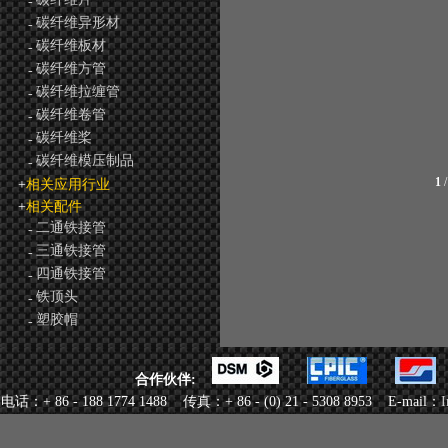
-
碳纤维异形材
-
碳纤维板材
-
碳纤维方管
-
碳纤维拉缠管
-
碳纤维卷管
-
碳纤维桨
-
碳纤维模压制品
-
1
+
相关应用行业
+
相关配件
二通铁接管
-
三通铁接管
-
四通铁接管
-
铁顶头
-
塑胶帽
-
合作伙伴:
电话：+ 86 - 188 1774 1488 传真：+ 86 - (0) 21 - 5308 8953 E-mail：
I