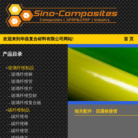
欢迎来到华昌复合材料有限公司网站!
首 页
产品目录
+
玻璃纤维制品
玻璃纤维棒
-
玻璃纤维管
-
玻璃纤维片
-
玻璃纤维型材
-
玻璃纤维复合板
-
+
碳纤维制品
相关配件 - 四通铁接管
碳纤维布
-
碳纤维棒
-
碳纤维管
-
碳纤维片